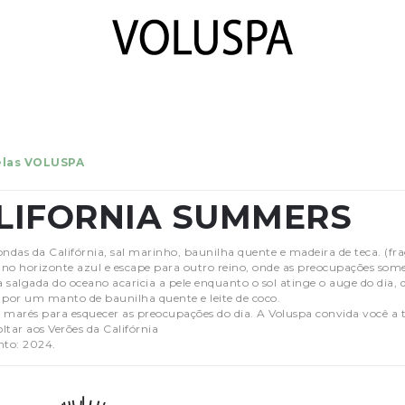
velas VOLUSPA
LIFORNIA SUMMERS
ondas da Califórnia, sal marinho, baunilha quente e madeira de teca. (fra
no horizonte azul e escape para outro reino, onde as preocupações some
 salgada do oceano acaricia a pele enquanto o sol atinge o auge do dia,
 por um manto de baunilha quente e leite de coco.
 marés para esquecer as preocupações do dia. A Voluspa convida você a
ltar aos Verões da Califórnia
to: 2024.