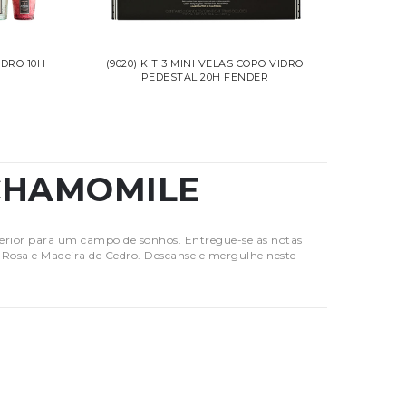
IDRO 10H
(9020) KIT 3 MINI VELAS COPO VIDRO
PEDESTAL 20H FENDER
CHAMOMILE
rior para um campo de sonhos. Entregue-se às notas
Rosa e Madeira de Cedro. Descanse e mergulhe neste