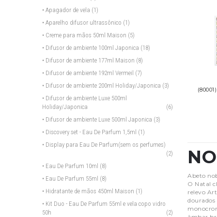
• Apagador de vela
(1)
• Aparelho difusor ultrassônico
(1)
• Creme para mãos 50ml Maison
(5)
• Difusor de ambiente 100ml Japonica
(18)
• Difusor de ambiente 177ml Maison
(8)
• Difusor de ambiente 192ml Vermeil
(7)
• Difusor de ambiente 200ml Holiday/Japonica
(3)
(80001
• Difusor de ambiente Luxe 500ml
Holiday/Japonica
(6)
• Difusor de ambiente Luxe 500ml Japonica
(3)
• Discovery set - Eau De Parfum 1,5ml
(1)
• Display para Eau De Parfum(sem os perfumes)
NO
(2)
• Eau De Parfum 10ml
(8)
Abeto nob
• Eau De Parfum 55ml
(8)
O Natal c
• Hidratante de mãos 450ml Maison
(1)
relevo Ar
dourados 
• Kit Duo - Eau De Parfum 55ml e vela copo vidro
monocromá
50h
(2)
âmbar bri