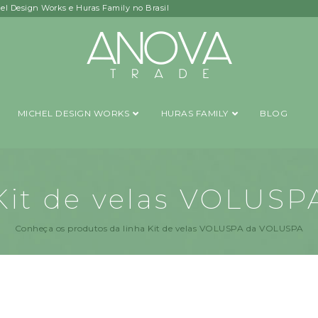
hel Design Works e Huras Family no Brasil
MICHEL DESIGN WORKS
HURAS FAMILY
BLOG
Kit de velas VOLUSP
Conheça os produtos da linha Kit de velas VOLUSPA da VOLUSPA