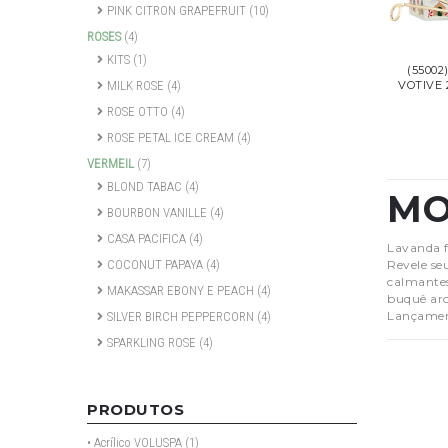
PINK CITRON GRAPEFRUIT
(10)
ROSES
(4)
KITS
(1)
(55002
VOTIVE
MILK ROSE
(4)
ROSE OTTO
(4)
ROSE PETAL ICE CREAM
(4)
VERMEIL
(7)
BLOND TABAC
(4)
MO
BOURBON VANILLE
(4)
CASA PACIFICA
(4)
Lavanda f
Revele se
COCONUT PAPAYA
(4)
calmantes
MAKASSAR EBONY E PEACH
(4)
buquê aro
Lançamen
SILVER BIRCH PEPPERCORN
(4)
SPARKLING ROSE
(4)
PRODUTOS
• Acrílico VOLUSPA
(1)