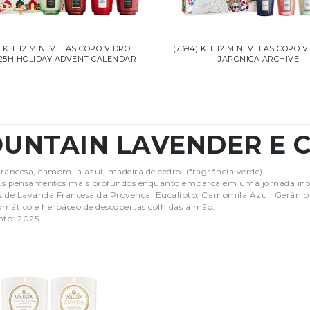
) KIT 12 MINI VELAS COPO VIDRO
(7394) KIT 12 MINI VELAS COPO V
 25H HOLIDAY ADVENT CALENDAR
JAPONICA ARCHIVE
UNTAIN LAVENDER E 
rancesa, camomila azul, madeira de cedro. (fragrância verde)
us pensamentos mais profundos enquanto embarca em uma jornada inte
 de Lavanda Francesa da Provença, Eucalipto, Camomila Azul, Gerânio 
mático e herbáceo de descobertas colhidas à mão.
to: 2025.