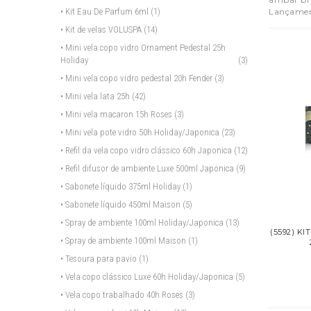
Lançamen
• Kit Eau De Parfum 6ml
(1)
• Kit de velas VOLUSPA
(14)
• Mini vela copo vidro Ornament Pedestal 25h
Holiday
(3)
• Mini vela copo vidro pedestal 20h Fender
(3)
• Mini vela lata 25h
(42)
• Mini vela macaron 15h Roses
(3)
• Mini vela pote vidro 50h Holiday/Japonica
(23)
• Refil da vela copo vidro clássico 60h Japonica
(12)
• Refil difusor de ambiente Luxe 500ml Japonica
(9)
• Sabonete líquido 375ml Holiday
(1)
• Sabonete líquido 450ml Maison
(5)
• Spray de ambiente 100ml Holiday/Japonica
(13)
(5592) KI
• Spray de ambiente 100ml Maison
(1)
• Tesoura para pavio
(1)
• Vela copo clássico Luxe 60h Holiday/Japonica
(5)
• Vela copo trabalhado 40h Roses
(3)