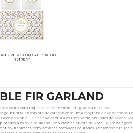
) KIT 2 VELAS COPO 60H MAISON
RETREAT
BLE FIR GARLAND
re e cedro com toques de cardamomo. (fragrância natalina)
hegou! Entre no espírito da estação com uma fragrância que enche seu c
t Déco da Noble Fir Garland captura os tons verde-azulados do Abeto 
pintados a mão, simulando uma clássica árvore de Natal. A embalagem
tico, finalizada com detalhes metálicos dourados. Presenteie e reúna
lhantes que espalham calor ao redor da árvore.