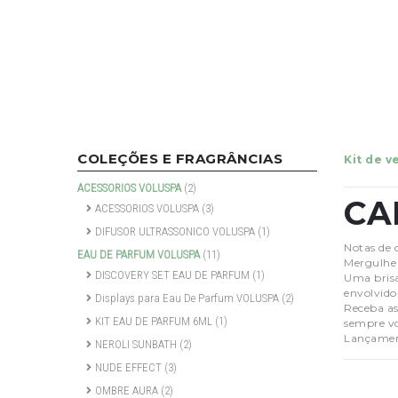
COLEÇÕES E FRAGRÂNCIAS
Kit de 
ACESSORIOS VOLUSPA
(2)
CA
ACESSORIOS VOLUSPA
(3)
DIFUSOR ULTRASSONICO VOLUSPA
(1)
Notas de 
EAU DE PARFUM VOLUSPA
(11)
Mergulhe 
DISCOVERY SET EAU DE PARFUM
(1)
Uma brisa
envolvido
Displays para Eau De Parfum VOLUSPA
(2)
Receba as
KIT EAU DE PARFUM 6ML
(1)
sempre vo
Lançamen
NEROLI SUNBATH
(2)
NUDE EFFECT
(3)
OMBRE AURA
(2)