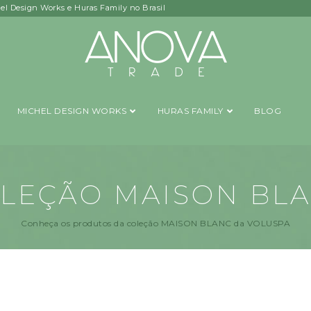
hel Design Works e Huras Family no Brasil
MICHEL DESIGN WORKS
HURAS FAMILY
BLOG
LEÇÃO MAISON BL
Conheça os produtos da coleção MAISON BLANC da VOLUSPA