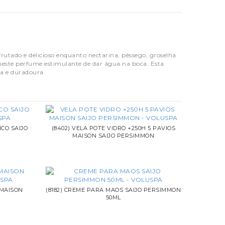
rutado e delicioso enquanto nectarina, pêssego, groselha
neste perfume estimulante de dar água na boca. Esta
a e duradoura.
ICO SAIJO
(8402) VELA POTE VIDRO +250H 5 PAVIOS
MAISON SAIJO PERSIMMON
 MAISON
(8182) CREME PARA MAOS SAIJO PERSIMMON
50ML