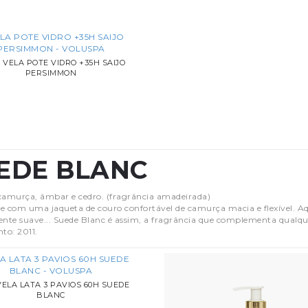
) VELA POTE VIDRO +35H SAIJO
PERSIMMON
EDE BLANC
camurça, âmbar e cedro. (fragrância amadeirada)
e com uma jaqueta de couro confortável de camurça macia e flexível. Aqu
ente suave... Suede Blanc é assim, a fragrância que complementa qualqu
to: 2011.
 VELA LATA 3 PAVIOS 60H SUEDE
BLANC