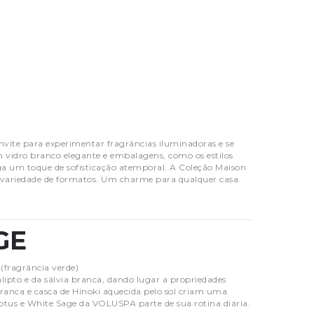
nvite para experimentar fragrâncias iluminadoras e se
 vidro branco elegante e embalagens, como os estilos
ega um toque de sofisticação atemporal. A Coleção Maison
variedade de formatos. Um charme para qualquer casa.
GE
 (fragrância verde)
alipto e da sálvia branca, dando lugar a propriedades
ranca e casca de Hinoki aquecida pelo sol criam uma
yptus e White Sage da VOLUSPA parte de sua rotina diária.