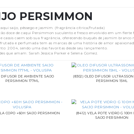
IJO PERSIMMON
aqui saijo, pêssego e jasmim. (fragrância cítrica/frutada)
ão doce de caqui Persimmon suculento e fresco envolvido em um flerte f
e cassis caem sob sua fragrância, oferecendo buquês de jasmim branco 
frutada e perfumada tem as marcas de uma história de amor apaixonad
o: 2004, sendo uma das favoritas desde seu lançamento.
des que amam: Sarah Jessica Parker e Selena Gomez.
2) DIFUSOR DE AMBIENTE SAIJO
(8302) OLEO DIFUSOR ULTRASSON
PERSIMMON 177ML
PERSIMMON 15ML
VELA COPO +60H SAIJO PERSIMMON
(8412) VELA POTE VIDRO G 100H
SAIJO PERSIMMON