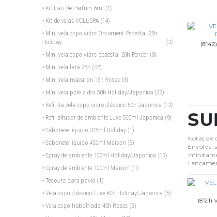
• Kit Eau De Parfum 6ml
(1)
• Kit de velas VOLUSPA
(14)
• Mini vela copo vidro Ornament Pedestal 25h
Holiday
(3)
(8142
• Mini vela copo vidro pedestal 20h Fender
(3)
• Mini vela lata 25h
(42)
• Mini vela macaron 15h Roses
(3)
• Mini vela pote vidro 50h Holiday/Japonica
(23)
• Refil da vela copo vidro clássico 60h Japonica
(12)
SU
• Refil difusor de ambiente Luxe 500ml Japonica
(9)
• Sabonete líquido 375ml Holiday
(1)
Notas de 
• Sabonete líquido 450ml Maison
(5)
Envolva-s
infinitam
• Spray de ambiente 100ml Holiday/Japonica
(13)
Lançamen
• Spray de ambiente 100ml Maison
(1)
• Tesoura para pavio
(1)
• Vela copo clássico Luxe 60h Holiday/Japonica
(5)
(8121)
• Vela copo trabalhado 40h Roses
(3)