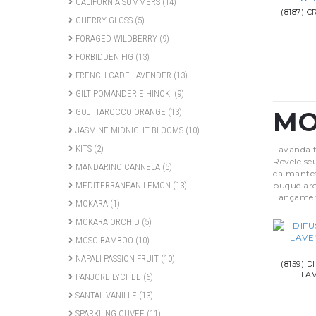
CALIFORNIA SUMMERS
(14)
(8187) 
CHERRY GLOSS
(5)
FORAGED WILDBERRY
(9)
FORBIDDEN FIG
(13)
FRENCH CADE LAVENDER
(13)
GILT POMANDER E HINOKI
(9)
MO
GOJI TAROCCO ORANGE
(13)
JASMINE MIDNIGHT BLOOMS
(10)
KITS
(2)
Lavanda f
Revele se
MANDARINO CANNELA
(5)
calmantes
buquê aro
MEDITERRANEAN LEMON
(13)
Lançamen
MOKARA
(1)
MOKARA ORCHID
(5)
MOSO BAMBOO
(10)
NAPALI PASSION FRUIT
(10)
(8159) 
LA
PANJORE LYCHEE
(6)
SANTAL VANILLE
(13)
SPARKLING CUVEE
(11)