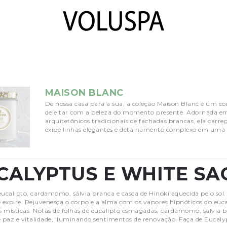
MAISON BLANC
De nossa casa para a sua, a coleção Maison Blanc é um co
deleitar com a beleza do momento presente. Adornada em
arquitetônicos tradicionais de fachadas brancas, ela carr
exibe linhas elegantes e detalhamento complexo em uma 
CALYPTUS E WHITE SA
eucalipto, cardamomo, sálvia branca e casca de Hinoki aquecida pelo sol.
. e expire. Rejuvenesça o corpo e a alma com os vapores hipnóticos do euc
 místicas. Notas de folhas de eucalipto esmagadas, cardamomo, sálvia b
e paz e vitalidade, iluminando sentimentos de renovação. Faça de Eucal