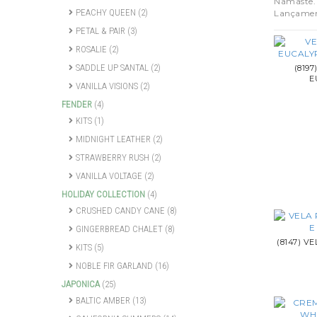
Namastê.
PEACHY QUEEN
(2)
Lançamen
PETAL & PAIR
(3)
ROSALIE
(2)
SADDLE UP SANTAL
(2)
(819
E
VANILLA VISIONS
(2)
FENDER
(4)
KITS
(1)
MIDNIGHT LEATHER
(2)
STRAWBERRY RUSH
(2)
VANILLA VOLTAGE
(2)
HOLIDAY COLLECTION
(4)
CRUSHED CANDY CANE
(8)
GINGERBREAD CHALET
(8)
(8147) V
KITS
(5)
NOBLE FIR GARLAND
(16)
JAPONICA
(25)
BALTIC AMBER
(13)