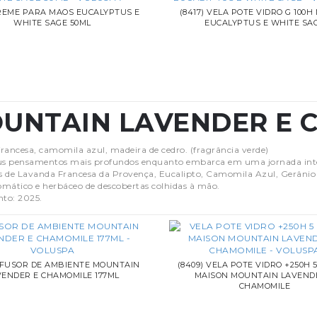
CREME PARA MAOS EUCALYPTUS E
(8417) VELA POTE VIDRO G 100H
WHITE SAGE 50ML
EUCALYPTUS E WHITE SA
UNTAIN LAVENDER E 
rancesa, camomila azul, madeira de cedro. (fragrância verde)
us pensamentos mais profundos enquanto embarca em uma jornada inte
 de Lavanda Francesa da Provença, Eucalipto, Camomila Azul, Gerânio 
mático e herbáceo de descobertas colhidas à mão.
to: 2025.
DIFUSOR DE AMBIENTE MOUNTAIN
(8409) VELA POTE VIDRO +250H 
VENDER E CHAMOMILE 177ML
MAISON MOUNTAIN LAVEND
CHAMOMILE