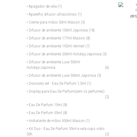
• Apagador de vela
(1)
• Aparelho difusor ultrassônico
(1)
(81
• Creme para mãos 50ml Maison
(5)
• Difusor de ambiente 100ml Japonica
(18)
• Difusor de ambiente 177ml Maison
(8)
• Difusor de ambiente 192ml Vermeil
(7)
• Difusor de ambiente 200ml Holiday/Japonica
(3)
• Difusor de ambiente Luxe 500ml
Holiday/Japonica
(6)
• Difusor de ambiente Luxe 500ml Japonica
(3)
• Discovery set - Eau De Parfum 1,5ml
(1)
• Display para Eau De Parfum(sem os perfumes)
(2)
• Eau De Parfum 10ml
(8)
• Eau De Parfum 55ml
(8)
• Hidratante de mãos 450ml Maison
(1)
• Kit Duo - Eau De Parfum 55ml e vela copo vidro
50h
(2)