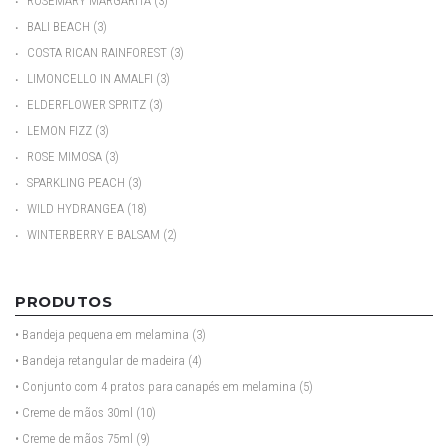
•
ROSEMARY MARGARITA
(3)
•
BALI BEACH
(3)
•
COSTA RICAN RAINFOREST
(3)
•
LIMONCELLO IN AMALFI
(3)
•
ELDERFLOWER SPRITZ
(3)
•
LEMON FIZZ
(3)
•
ROSE MIMOSA
(3)
•
SPARKLING PEACH
(3)
•
WILD HYDRANGEA
(18)
•
WINTERBERRY E BALSAM
(2)
PRODUTOS
• Bandeja pequena em melamina
(3)
• Bandeja retangular de madeira
(4)
• Conjunto com 4 pratos para canapés em melamina
(5)
• Creme de mãos 30ml
(10)
• Creme de mãos 75ml
(9)