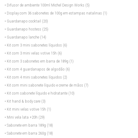
• Difusor de ambiente 100ml Michel Design Works
(5)
• Display com 36 sabonetes de 100g em estampas natalinas
(1)
• Guardanapo cocktail
(20)
• Guardanapo hostess
(25)
• Guardanapo lanche
(14)
• Kit com 3 mini sabonetes líquidos
(6)
• Kit com 3 mini velas votive 15h
(6)
• Kit com 3 sabonetes em barra de 189g
(1)
• Kit com 4 guardanapos de algodão
(6)
• Kit com 4 mini sabonetes líquidos
(2)
• Kit com mini sabonete líquido e creme de mãos
(7)
• Kit com sabonete líquido e hidratante
(10)
• Kit hand & body care
(3)
• Kit mini velas votive 15h
(1)
• Mini vela lata +20h
(29)
• Sabonete em barra 189g
(18)
• Sabonete em barra 260g
(18)