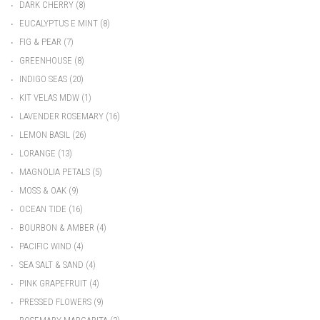
•
DARK CHERRY
(8)
•
EUCALYPTUS E MINT
(8)
•
FIG & PEAR
(7)
•
GREENHOUSE
(8)
•
INDIGO SEAS
(20)
•
KIT VELAS MDW
(1)
•
LAVENDER ROSEMARY
(16)
•
LEMON BASIL
(26)
•
LORANGE
(13)
•
MAGNOLIA PETALS
(5)
•
MOSS & OAK
(9)
•
OCEAN TIDE
(16)
•
BOURBON & AMBER
(4)
•
PACIFIC WIND
(4)
•
SEA SALT & SAND
(4)
•
PINK GRAPEFRUIT
(4)
•
PRESSED FLOWERS
(9)