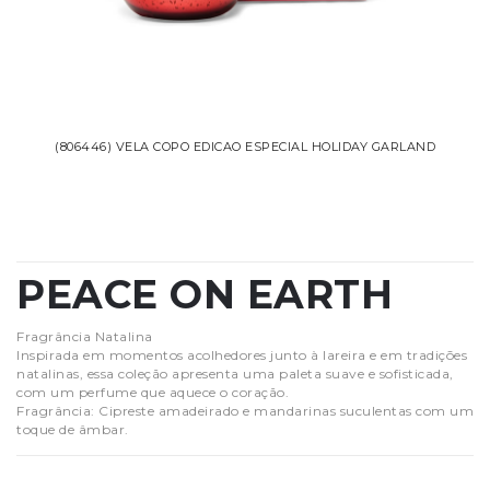
(806446) VELA COPO EDICAO ESPECIAL HOLIDAY GARLAND
PEACE ON EARTH
Fragrância Natalina
Inspirada em momentos acolhedores junto à lareira e em tradições
natalinas, essa coleção apresenta uma paleta suave e sofisticada,
com um perfume que aquece o coração.
Fragrância: Cipreste amadeirado e mandarinas suculentas com um
toque de âmbar.