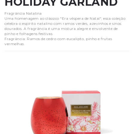
HOLIDAY GARLAND
Fragrância Natalina
Uma homenagem ao clássico "Era véspera de Natal", essa coleção
celebra o espírito natalino com ramos verdes, azevinhos e sinos
dourados. A fragrância é uma mistura alegre e envolvente de
pinho e folhagens festivas.
Fragrância: Ramos de cedro com eucalipto, pinho e frutas
vermelhas.