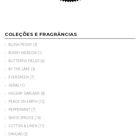
COLEÇÕES E FRAGRÂNCIAS
•
BLUSH PEONY
(3)
•
BUNNY MEADOW
(1)
•
BUTTERFLY FIELDS
(6)
•
BY THE LAKE
(3)
•
EVERGREEN
(7)
•
GERAL
(1)
•
HOLIDAY GARLAND
(8)
•
PEACE ON EARTH
(12)
•
PEPPERMINT
(7)
•
WHITE SPRUCE
(14)
•
COTTON & LINEN
(17)
•
DAHLIAS
(2)